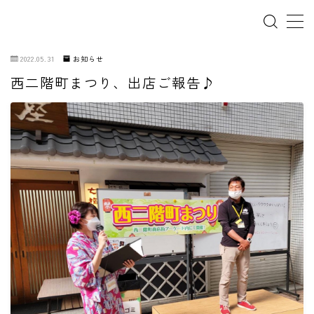
2022.05.31
お知らせ
西二階町まつり、出店ご報告♪
ホーム
犬の幼稚園
パピーレッスン
スターターレッスン
ドッグスポーツ
ドッグホテル
犬とゴミ拾い活動