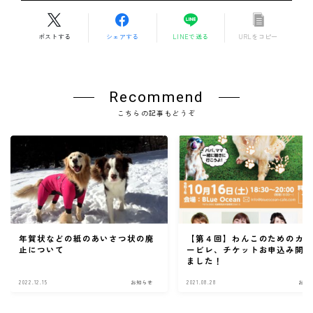
ポストする
シェアする
LINEで送る
URLをコピー
Recommend
こちらの記事もどうぞ
年賀状などの紙のあいさつ状の廃
【第４回】わんこのためのカ
止について
ービレ、チケットお申込み開
ました！
2022.12.15
お知らせ
2021.08.28
お知