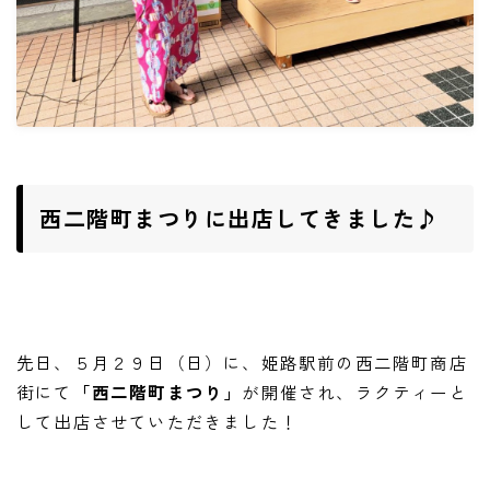
ご予約・お問い合わせ
ACCESS
DOCROVERの理念
STAFF紹介
西二階町まつりに出店してきました♪
お仕事のご依頼・お問い合わせ
過去実績
社会活動
先日、５月２９日（日）に、姫路駅前の西二階町商店
街にて
「西二階町まつり」
が開催され、ラクティーと
して出店させていただきました！