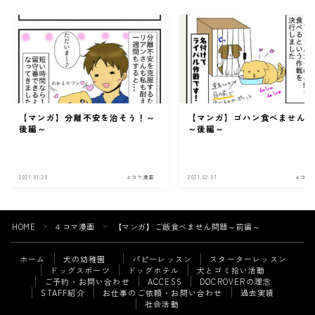
【マンガ】分離不安を治そう！～
【マンガ】ゴハン食べません
後編～
～後編～
2021.01.28
４コマ漫画
2021.02.01
４コマ
HOME
４コマ漫画
【マンガ】ご飯食べません問題～前編～
＞
＞
ホーム
犬の幼稚園
パピーレッスン
スターターレッスン
ドッグスポーツ
ドッグホテル
犬とゴミ拾い活動
ご予約・お問い合わせ
ACCESS
DOCROVERの理念
STAFF紹介
お仕事のご依頼・お問い合わせ
過去実績
Follow Me
社会活動