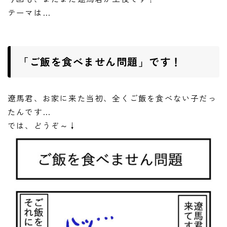
ご予約・お問い合わせ
テーマは…
ACCESS
DOCROVERの理念
「ご飯を食べません問題」です！
STAFF紹介
遼馬君、お家に来た当初、全くご飯を食べない子だっ
お仕事のご依頼・お問い合わせ
たんです…
では、どうぞ～↓
過去実績
社会活動