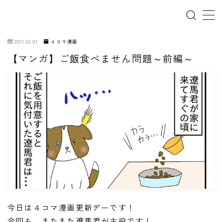
2021.02.01
４コマ漫画
【マンガ】ご飯食べません問題～前編～
ホーム
犬の幼稚園
パピーレッスン
スターターレッスン
ドッグスポーツ
ドッグホテル
犬とゴミ拾い活動
今日は４コマ漫画更新デーです！
今回も、またまた遼馬君が主役です！