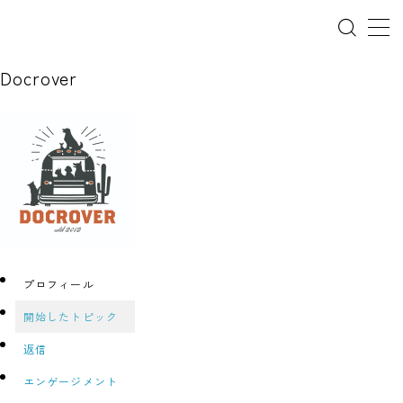
Docrover
ホーム
犬の幼稚園
パピーレッスン
スターターレッスン
プロフィール
ドッグスポーツ
開始したトピック
ドッグホテル
返信
犬とゴミ拾い活動
エンゲージメント