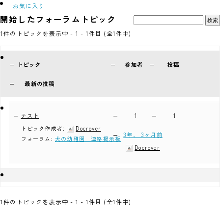
お気に入り
ご予約・お問い合わせ
開始したフォーラムトピック
ACCESS
1件のトピックを表示中 - 1 - 1件目 (全1件中)
DOCROVERの理念
トピック
参加者
投稿
STAFF紹介
最新の投稿
お仕事のご依頼・お問い合わせ
テスト
1
1
過去実績
トピック作成者:
Docrover
3年、 3ヶ月前
フォーラム:
犬の幼稚園 連絡掲示板
社会活動
Docrover
1件のトピックを表示中 - 1 - 1件目 (全1件中)