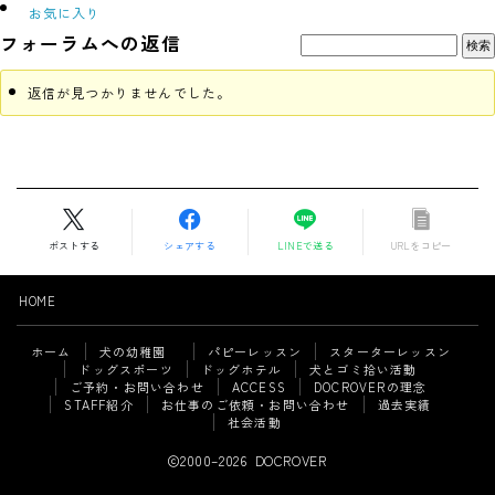
お気に入り
ご予約・お問い合わせ
フォーラムへの返信
ACCESS
返信が見つかりませんでした。
DOCROVERの理念
STAFF紹介
お仕事のご依頼・お問い合わせ
ポストする
シェアする
LINEで送る
URLをコピー
過去実績
HOME
社会活動
ホーム
犬の幼稚園
パピーレッスン
スターターレッスン
ドッグスポーツ
ドッグホテル
犬とゴミ拾い活動
ご予約・お問い合わせ
ACCESS
DOCROVERの理念
STAFF紹介
お仕事のご依頼・お問い合わせ
過去実績
Follow Me
社会活動
2000–2026 DOCROVER