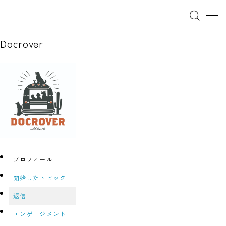
Docrover
ホーム
犬の幼稚園
パピーレッスン
スターターレッスン
プロフィール
ドッグスポーツ
開始したトピック
ドッグホテル
返信
犬とゴミ拾い活動
エンゲージメント