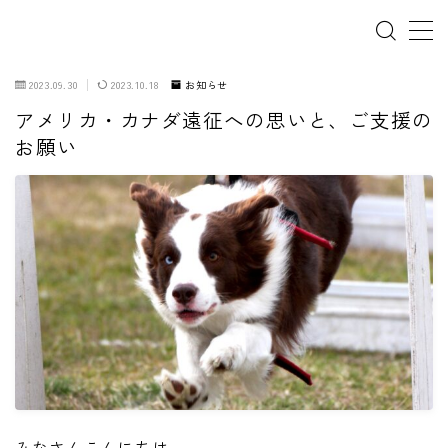
2023.09.30
2023.10.18
お知らせ
アメリカ・カナダ遠征への思いと、ご支援の
ホーム
お願い
犬の幼稚園
パピーレッスン
スターターレッスン
ドッグスポーツ
ドッグホテル
犬とゴミ拾い活動
みなさんこんにちは。