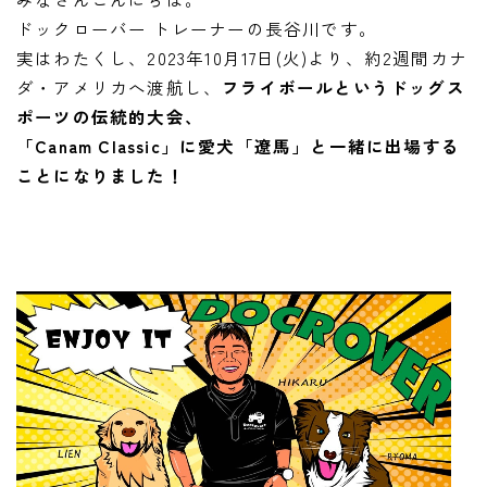
ご予約・お問い合わせ
ドックローバー トレーナーの長谷川です。
実はわたくし、2023年10月17日(火)より、約2週間カナ
ACCESS
ダ・アメリカへ渡航し、
フライボールというドッグス
ポーツの伝統的大会、
DOCROVERの理念
「Canam Classic」に愛犬「遼馬」と一緒に出場する
STAFF紹介
ことになりました！
お仕事のご依頼・お問い合わせ
過去実績
社会活動