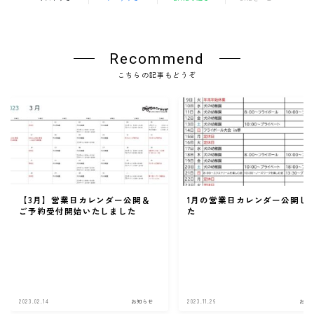
Recommend
こちらの記事もどうぞ
【3月】営業日カレンダー公開＆
1月の営業日カレンダー公開し
ご予約受付開始いたしました
た
2023.02.14
お知らせ
2023.11.26
お知