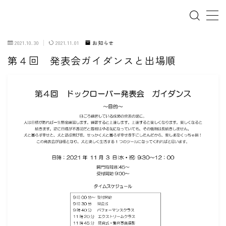
2021.10.30
2021.11.01
お知らせ
第４回 発表会ガイダンスと出場順
ホーム
犬の幼稚園
パピーレッスン
スターターレッスン
ドッグスポーツ
ドッグホテル
犬とゴミ拾い活動