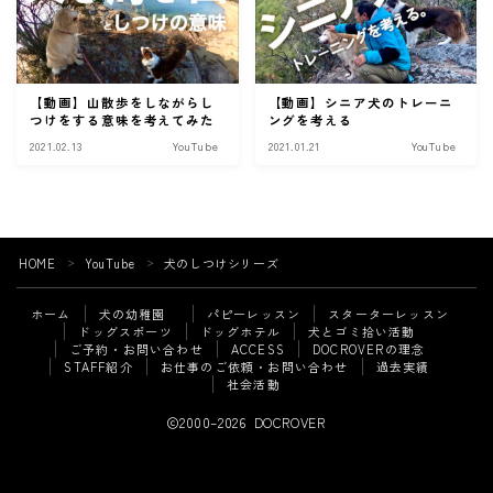
ご予約・お問い合わせ
ACCESS
【動画】山散歩をしながらし
【動画】シニア犬のトレーニ
DOCROVERの理念
つけをする意味を考えてみた
ングを考える
2021.02.13
YouTube
2021.01.21
YouTube
STAFF紹介
お仕事のご依頼・お問い合わせ
HOME
YouTube
犬のしつけシリーズ
＞
＞
過去実績
ホーム
犬の幼稚園
パピーレッスン
スターターレッスン
社会活動
ドッグスポーツ
ドッグホテル
犬とゴミ拾い活動
ご予約・お問い合わせ
ACCESS
DOCROVERの理念
STAFF紹介
お仕事のご依頼・お問い合わせ
過去実績
Follow Me
社会活動
2000–2026 DOCROVER