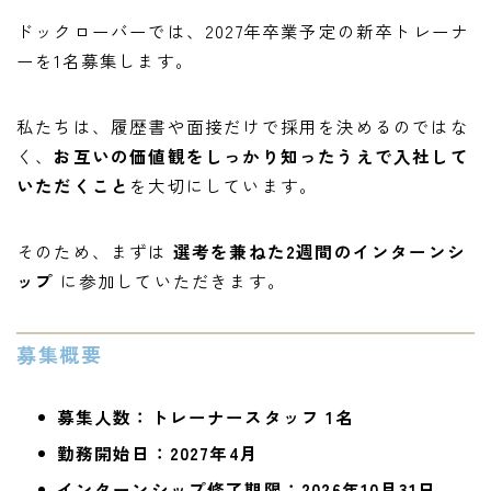
ご予約・お問い合わせ
ドックローバーでは、2027年卒業予定の新卒トレーナ
ーを1名募集します。
ACCESS
DOCROVERの理念
私たちは、履歴書や面接だけで採用を決めるのではな
く、
お互いの価値観をしっかり知ったうえで入社して
STAFF紹介
いただくこと
を大切にしています。
お仕事のご依頼・お問い合わせ
そのため、まずは
選考を兼ねた2週間のインターンシ
過去実績
ップ
に参加していただきます。
社会活動
募集概要
募集人数：トレーナースタッフ 1名
勤務開始日：2027年4月
インターンシップ修了期限：2026年10月31日