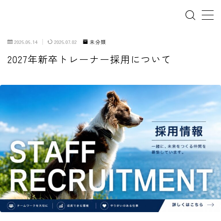
2026.06.14
2026.07.02
未分類
2027年新卒トレーナー採用について
ホーム
犬の幼稚園
パピーレッスン
スターターレッスン
ドッグスポーツ
ドッグホテル
犬とゴミ拾い活動