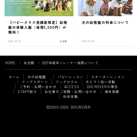
【パピークラス受講者限定】幼稚
犬の幼稚園の料金について
園の体験入園（通常5,000円）が
無料！
2026.07.29
未分類
2023.01.25
未
HOME
未分類
2027年新卒トレーナー採用について
＞
＞
ホーム
犬の幼稚園
パピーレッスン
スターターレッスン
ドッグスポーツ
ドッグホテル
犬とゴミ拾い活動
ご予約・お問い合わせ
ACCESS
DOCROVERの理念
STAFF紹介
お仕事のご依頼・お問い合わせ
過去実績
Follow Me
社会活動
2000–2026 DOCROVER
犬の幼稚園・パピーレッスン等
ご予約・お問い合わせはこちら