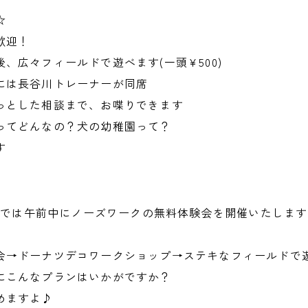
☆
歓迎！
、広々フィールドで遊べます(一頭¥500)
には長谷川トレーナーが同席
とした相談まで、お喋りできます
ってどんなの？犬の幼稚園って？
す
ERでは午前中にノーズワークの無料体験会を開催いたしま
会→ドーナツデコワークショップ→ステキなフィールドで
にこんなプランはいかがですか？
めますよ♪