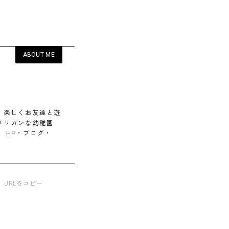
ABOUT ME
、楽しくお友達と遊
メリカンな幼稚園
P・ブログ・
URLをコピー