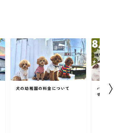
犬の幼稚園の料金について
パピーパーティー
せ