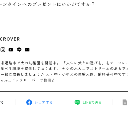
レンタインへのプレゼントにいかがですか？
CROVER
庫県姫路市で犬の幼稚園を開催中。 「人生に犬との遊びを」をテーマに
で学べる環境を提供しております。 ヤシの木＆エアストリームのあるア
一緒に成長しましょう♪ 大・中・小型犬の体験入園、随時受付中です！ H
uTube…ドックローバーで検索☆
する
シェアする
LINEで送る