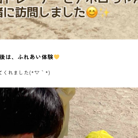
後は、ふれあい体験
くれました(*´▽｀*)