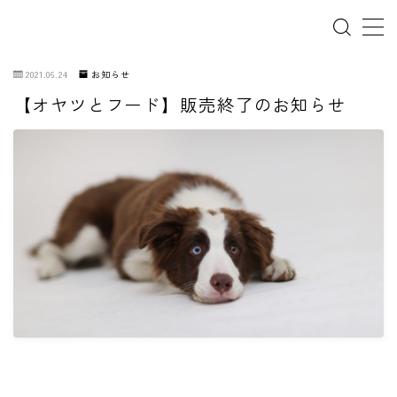
2021.06.24
お知らせ
【オヤツとフード】販売終了のお知らせ
ホーム
犬の幼稚園
パピーレッスン
スターターレッスン
ドッグスポーツ
ドッグホテル
犬とゴミ拾い活動