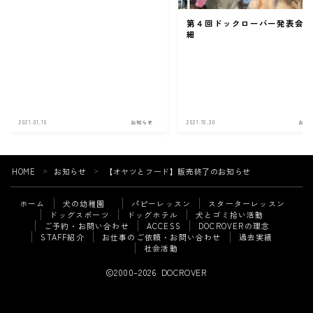
第４回ドックローバー発表会
細
2021.01.10
お知らせ
2021.10.30
お知
HOME
お知らせ
【オヤツとフード】販売終了のお知らせ
＞
＞
ホーム
犬の幼稚園
パピーレッスン
スターターレッスン
ドッグスポーツ
ドッグホテル
犬とゴミ拾い活動
ご予約・お問い合わせ
ACCESS
DOCROVERの理念
STAFF紹介
お仕事のご依頼・お問い合わせ
過去実績
Follow Me
社会活動
2000–2026 DOCROVER