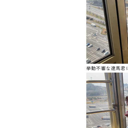
挙動不審な遼馬君に