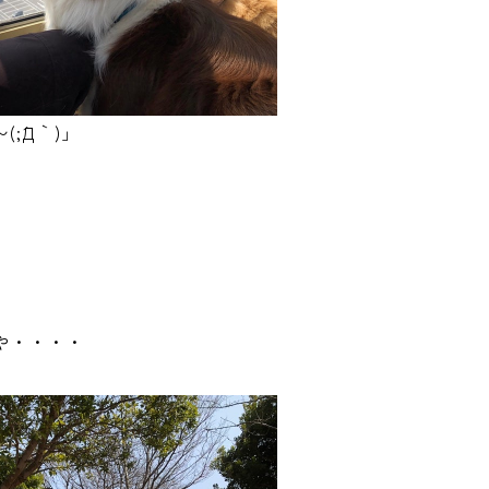
;´Д｀)」
や・・・・