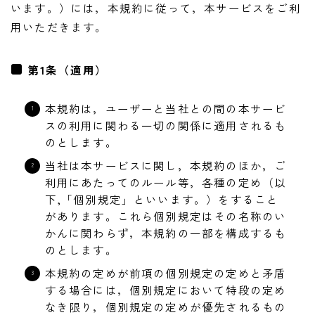
います。）には，本規約に従って，本サービスをご利
ご予約・お問い合わせ
用いただきます。
ACCESS
第1条（適用）
DOCROVERの理念
本規約は，ユーザーと当社との間の本サービ
STAFF紹介
スの利用に関わる一切の関係に適用されるも
のとします。
お仕事のご依頼・お問い合わせ
当社は本サービスに関し，本規約のほか，ご
過去実績
利用にあたってのルール等，各種の定め（以
下,「個別規定」といいます。）をすること
社会活動
があります。これら個別規定はその名称のい
かんに関わらず，本規約の一部を構成するも
のとします。
本規約の定めが前項の個別規定の定めと矛盾
する場合には，個別規定において特段の定め
なき限り，個別規定の定めが優先されるもの