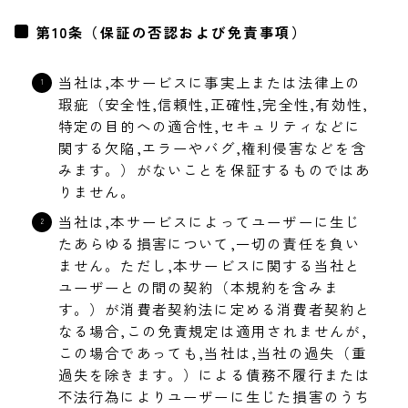
第10条（保証の否認および免責事項）
当社は,本サービスに事実上または法律上の
瑕疵（安全性,信頼性,正確性,完全性,有効性,
特定の目的への適合性,セキュリティなどに
関する欠陥,エラーやバグ,権利侵害などを含
みます。）がないことを保証するものではあ
りません。
当社は,本サービスによってユーザーに生じ
たあらゆる損害について,一切の責任を負い
ません。ただし,本サービスに関する当社と
ユーザーとの間の契約（本規約を含みま
す。）が消費者契約法に定める消費者契約と
なる場合,この免責規定は適用されませんが,
この場合であっても,当社は,当社の過失（重
過失を除きます。）による債務不履行または
不法行為によりユーザーに生じた損害のうち