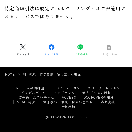
特定商取引法に規定されるクーリング・オフが適用さ
れるサービスではありません。
ポストする
シェアする
LINEで送る
URLをコピー
HOME
利用規約／特定商取引法に基づく表記
＞
ホーム
犬の幼稚園
パピーレッスン
スターターレッスン
ドッグスポーツ
ドッグホテル
犬とゴミ拾い活動
ご予約・お問い合わせ
ACCESS
DOCROVERの理念
STAFF紹介
お仕事のご依頼・お問い合わせ
過去実績
Follow Me
社会活動
2000–2026 DOCROVER