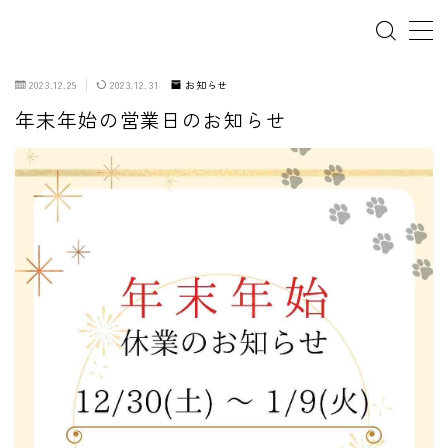
2023.12.29
2023.12.31
お知らせ
年末年始の営業日のお知らせ
ホーム
犬の幼稚園
パピーレッスン
スターターレッスン
ドッグスポーツ
ドッグホテル
犬とゴミ拾い活動