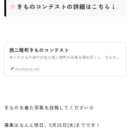
きものコンテストの詳細はこちら↓
西二階町きものコンテスト
多くのきもの姿の女性が西二階町の会場を埋め尽くし、きものを着る機会としても大変な盛り上がりをみせるイベントを開催いたします。持込の着付けヘアーメイク、レンタルのご用意しています。
studiozip.net
きものを着た写真を投稿してください☆
募集はなんと明日、5月25日(水)までです！