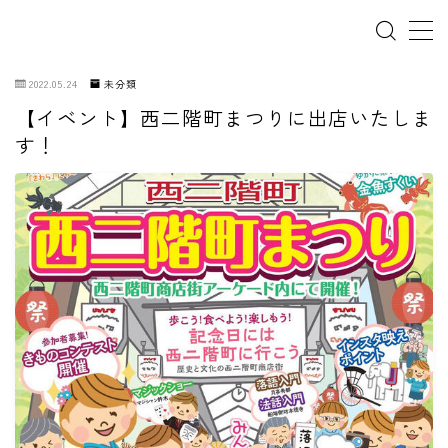
2022.05.24
未分類
【イベント】西二階町まつりに出店いたしま
ホーム
す！
犬の幼稚園
パピーレッスン
スターターレッスン
ドッグスポーツ
ドッグホテル
犬とゴミ拾い活動