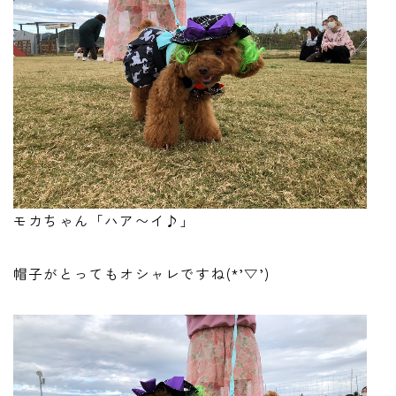
モカちゃん「ハア〜イ♪」
帽子がとってもオシャレですね(*’▽’)