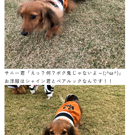
サニー君「えっ？何？ボク鬼じゃないよ～(;^ω^)」
お洋服はシャイン君とペアルックなんです！！