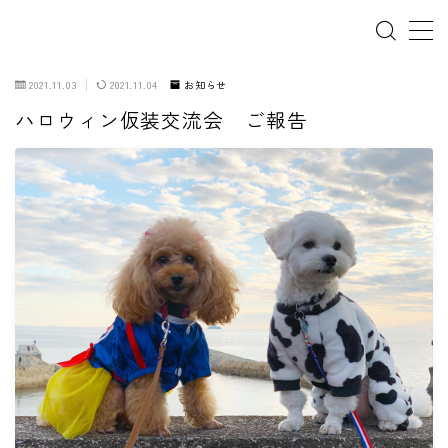
2021.11.03
2021.11.04
お知らせ
ハロウィン仮装交流会 ご報告
ホーム
犬の幼稚園
パピーレッスン
スターターレッスン
ドッグスポーツ
ドッグホテル
犬とゴミ拾い活動