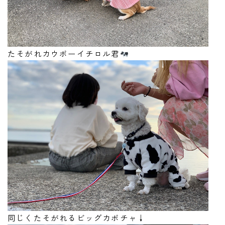
たそがれカウボーイチロル君
Follow Me
犬の幼稚園・パピーレッスン等
同じくたそがれるビッグカボチャ↓
ご予約・お問い合わせはこちら