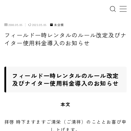
2000.05.06
2023.05.06
未分類
フィールド一時レンタルのルール改定及びナ
ホーム
イター使用料金導入のお知らせ
犬の幼稚園
パピーレッスン
フィールド一時レンタルのルール改定
スターターレッスン
及びナイター使用料金導入のお知らせ
ドッグスポーツ
本文
ドッグホテル
犬とゴミ拾い活動
拝啓 時下ますますご清栄（ご清祥）のこととお喜び申
し上げます。