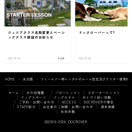
ジュニアクラス名称変更とベーシ
ドックローバーって?
ッククラス新設のお知らせ
2026.06.03
未分類
2023.01.25
未
HOME
未分類
フィールド一時レンタルのルール改定及びナイター使用料
＞
＞
ホーム
犬の幼稚園
パピーレッスン
スターターレッスン
ドッグスポーツ
ドッグホテル
犬とゴミ拾い活動
ご予約・お問い合わせ
ACCESS
DOCROVERの理念
STAFF紹介
お仕事のご依頼・お問い合わせ
過去実績
Follow Me
社会活動
2000–2026 DOCROVER