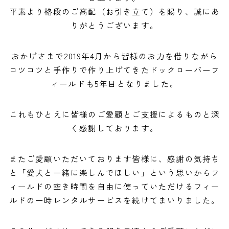
ご予約・お問い合わせ
平素より格段のご高配（お引き立て）を賜り、誠にあ
りがとうございます。
ACCESS
おかげさまで2019年4月から皆様のお力を借りながら
DOCROVERの理念
コツコツと手作りで作り上げてきたドックローバーフ
STAFF紹介
ィールドも5年目となりました。
お仕事のご依頼・お問い合わせ
これもひとえに皆様のご愛顧とご支援によるものと深
く感謝しております。
過去実績
社会活動
またご愛顧いただいております皆様に、感謝の気持ち
と「愛犬と一緒に楽しんでほしい」という思いからフ
ィールドの空き時間を自由に使っていただけるフィー
ルドの一時レンタルサービスを続けてまいりました。