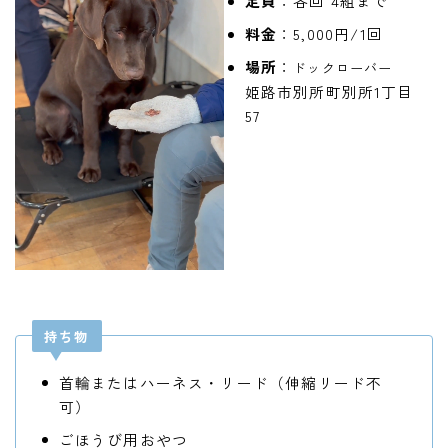
定員
：各回 4組まで
料金
：5,000円/1回
場所
：
ドックローバー
姫路市別所町別所1丁目
57
持ち物
首輪またはハーネス・リード（伸縮リード不
可）
ごほうび用おやつ