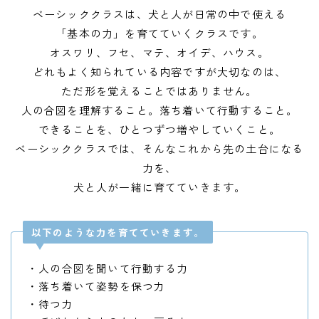
ご予約・お問い合わせ
ベーシッククラスは、犬と人が日常の中で使える
「基本の力」を育てていくクラスです。
ACCESS
オスワリ、フセ、マテ、オイデ、ハウス。
どれもよく知られている内容ですが大切なのは、
DOCROVERの理念
ただ形を覚えることではありません。
人の合図を理解すること。落ち着いて行動すること。
STAFF紹介
できることを、ひとつずつ増やしていくこと。
お仕事のご依頼・お問い合わせ
ベーシッククラスでは、そんなこれから先の土台になる
力を、
過去実績
犬と人が一緒に育てていきます。
社会活動
以下のような力を育てていきます。
・人の合図を聞いて行動する力
・落ち着いて姿勢を保つ力
・待つ力